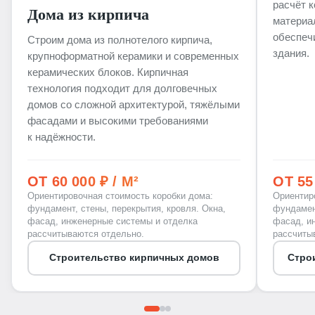
расчёт 
Дома из кирпича
материа
обеспеч
Строим дома из полнотелого кирпича,
здания.
крупноформатной керамики и современных
керамических блоков. Кирпичная
технология подходит для долговечных
домов со сложной архитектурой, тяжёлыми
фасадами и высокими требованиями
к надёжности.
ОТ 60 000 ₽ / М²
ОТ 55 
Ориентировочная стоимость коробки дома:
Ориентир
фундамент, стены, перекрытия, кровля. Окна,
фундамент
фасад, инженерные системы и отделка
фасад, и
рассчитываются отдельно.
рассчиты
Строительство кирпичных домов
Стро