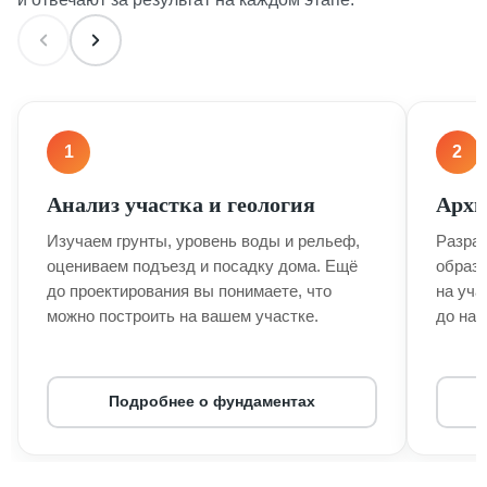
1
2
Анализ участка и геология
Архи
Изучаем грунты, уровень воды и рельеф,
Разраб
оцениваем подъезд и посадку дома. Ещё
образ 
до проектирования вы понимаете, что
на уча
можно построить на вашем участке.
до нач
Подробнее о фундаментах