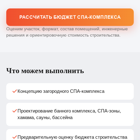
Мы создаём не просто баню или помещение с бассейном,
а полноценное пространство отдыха, восстановления
РАССЧИТАТЬ БЮДЖЕТ СПА-КОМПЛЕКСА
и коммерческого использования. В таком объекте важны
Оценим участок, формат, состав помещений, инженерные
архитектура, инженерия, влажностные режимы,
решения и ориентировочную стоимость строительства.
вентиляция, гидроизоляция, оборудование,
обслуживание, безопасность, сценарии гостей
и экономика эксплуатации.
У Премиум Хаус есть опыт проектирования
Что можем выполнить
и строительства 3 загородных СПА и банных комплексов.
Мы понимаем, как такие объекты работают в реальности:
что важно для частного владельца, что критично
Концепцию загородного СПА-комплекса
для базы отдыха, где возникают скрытые расходы и какие
решения влияют на окупаемость.
Проектирование банного комплекса, СПА-зоны,
хамама, сауны, бассейна
Предварительную оценку бюджета строительства