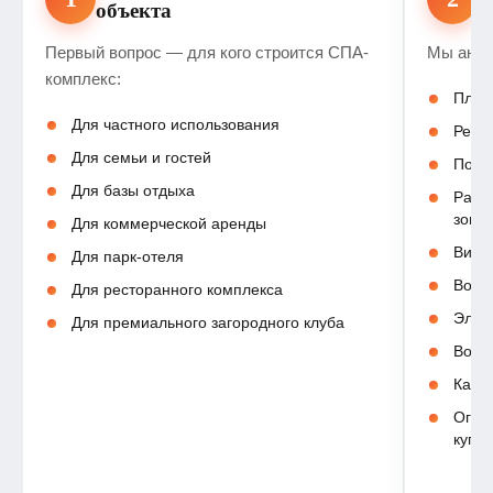
объекта
с
Первый вопрос — для кого строится СПА-
Мы анал
комплекс:
Площ
Для частного использования
Рель
Для семьи и гостей
Подъ
Для базы отдыха
Расп
зон
Для коммерческой аренды
Видо
Для парк-отеля
Возм
Для ресторанного комплекса
Элек
Для премиального загородного клуба
Водо
Кана
Огра
купе