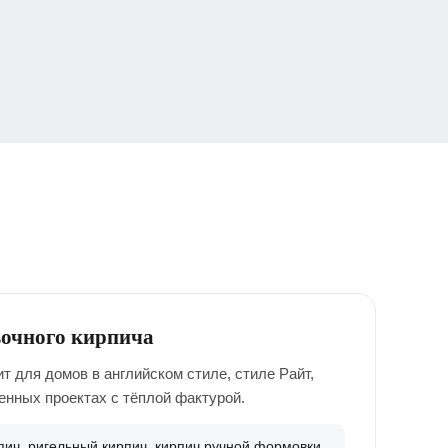
вочного кирпича
 для домов в английском стиле, стиле Райт,
енных проектах с тёплой фактурой.
ич, ригельный кирпич, кирпич ручной формовки,