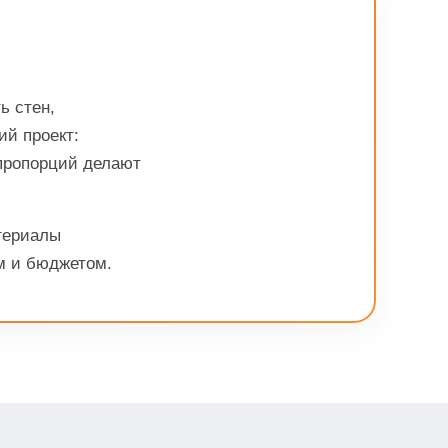
ь стен,
й проект:
пропорций делают
териалы
ом и бюджетом.