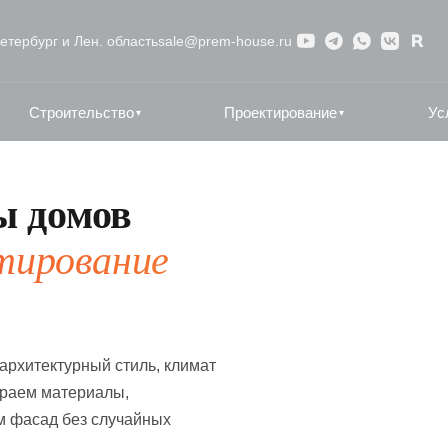
етербург и Лен. область
sale@prem-house.ru
Строительство
Проектирование
Ус
▾
▾
ы домов
ктирование
архитектурный стиль, климат
ираем материалы,
м фасад без случайных