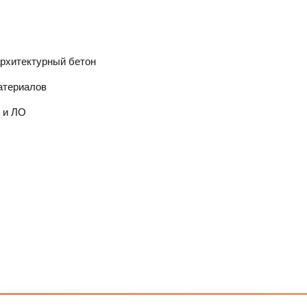
архитектурный бетон
атериалов
 и ЛО