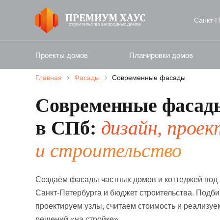
Санкт‑П
Проекты домов
Планировки домов
›
›
Главная
Фасады
Современные фасады
Современные фасад
в СПб:
дизайн, прое
и строительство
Создаём фасады частных домов и коттеджей под 
Санкт-Петербурга и бюджет строительства. Подб
проектируем узлы, считаем стоимость и реализуе
решений «на стройке».