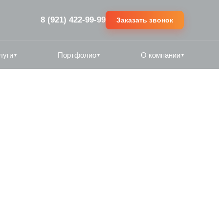
8 (921) 422-99-99
Заказать звонок
луги
Портфолио
О компании
▾
▾
▾