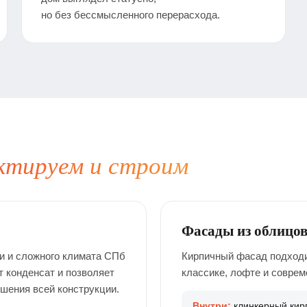
но без бессмысленного перерасхода.
ктируем и строим
Фасады из облицо
и и сложного климата СПб
Кирпичный фасад подходит
т конденсат и позволяет
классике, лофте и соврем
шения всей конструкции.
Внутри:
клинкерный кирп