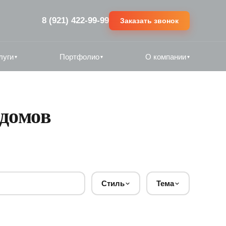
8 (921) 422-99-99
Заказать звонок
луги
Портфолио
О компании
▾
▾
▾
 домов
Стиль
Тема