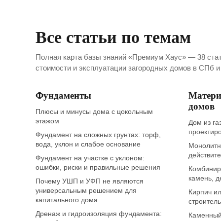
Все статьи по темам
Полная карта базы знаний «Премиум Хаус» — 38 стат
стоимости и эксплуатации загородных домов в СПб и
Фундаменты
Матери
домов
Плюсы и минусы дома с цокольным
этажом
Дом из га
проектиро
Фундамент на сложных грунтах: торф,
вода, уклон и слабое основание
Монолитны
действит
Фундамент на участке с уклоном:
ошибки, риски и правильные решения
Комбиниро
камень, д
Почему УШП и УФП не являются
универсальным решением для
Кирпич ил
капитального дома
строитель
Дренаж и гидроизоляция фундамента:
Каменный