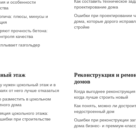
Как составить техническое зад
ния и особенности
проектирование дома
ства
Ошибки при проектировании ч
рпича: плюсы, минусы и
дома, которые дорого исправл
ация
стройке
ряют прочность бетона:
нтроля качества
плывает газгольдер
ный этаж
Реконструкция и ремо
домов
у нужен цокольный этаж и в
чаях от него лучше отказаться
Когда выгоднее реконструкция
когда лучше строить новый
 разместить в цокольном
тного дома
Как понять, можно ли дострои
недостроенный дом
яция цокольного этажа:
шибки при строительстве
Ошибки при реконструкции за
дома бизнес- и премиум-клас