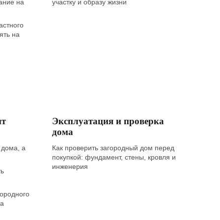
ание на
участку и образу жизни
астного
ять на
нт
Эксплуатация и проверка
дома
 дома, а
Как проверить загородный дом перед
покупкой: фундамент, стены, кровля и
инженерия
ть
городного
са