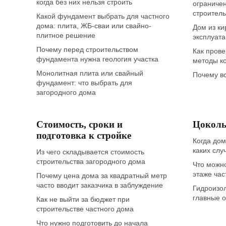
когда без них нельзя строить
ограниче
строитель
Какой фундамент выбрать для частного
дома: плита, ЖБ-сваи или свайно-
Дом из ки
плитное решение
эксплуат
Почему перед строительством
Как прове
фундамента нужна геология участка
методы ко
Монолитная плита или свайный
Почему вс
фундамент: что выбрать для
загородного дома
Стоимость, сроки и
Цоколь
подготовка к стройке
Когда дом
каких слу
Из чего складывается стоимость
строительства загородного дома
Что можно
этаже час
Почему цена дома за квадратный метр
часто вводит заказчика в заблуждение
Гидроизол
главные о
Как не выйти за бюджет при
строительстве частного дома
Что нужно подготовить до начала