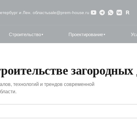
етербург и Лен. область
sale@prem-house.ru
Строительство
Проектирование
Ус
▾
▾
троительстве загородных
лов, технологий и трендов современной
бласти.