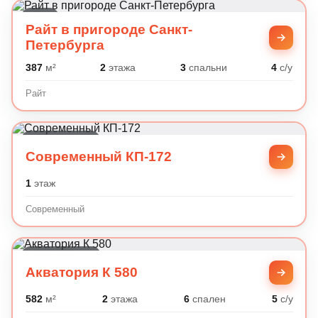
Райт
Райт в пригороде Санкт-
Петербурга
387
м²
2
этажа
3
спальни
4
с/у
Райт
Современный
Современный КП-172
1
этаж
Современный
Классический
Акватория К 580
582
м²
2
этажа
6
спален
5
с/у