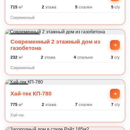
715
м²
2
этажа
5
спален
5
с/у
Современный
Современный
Современный 2 этажный дом из
газобетона
232
м²
2
этажа
4
спальни
3
с/у
Современный
Хай-тек
Хай-тек КП-780
775
м²
2
этажа
7
спален
7
с/у
Хай-тек