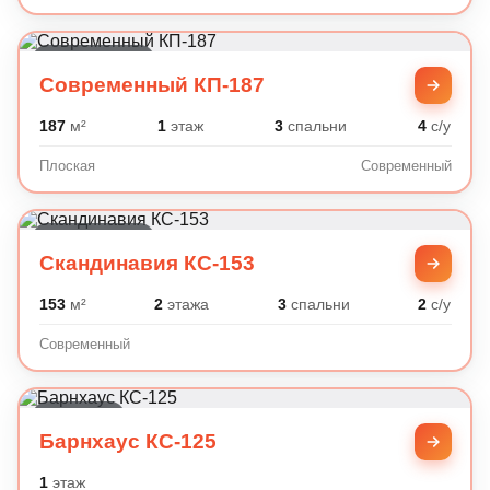
Современный
Современный КП-187
187
м²
1
этаж
3
спальни
4
с/у
Плоская
Современный
Современный
Скандинавия КС-153
153
м²
2
этажа
3
спальни
2
с/у
Современный
Барнхаус
Барнхаус КС-125
1
этаж