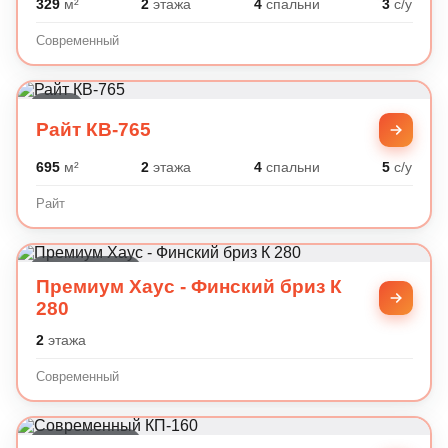
329
м²
2
этажа
4
спальни
3
с/у
Современный
Райт
Райт КВ-765
695
м²
2
этажа
4
спальни
5
с/у
Райт
Современный
Премиум Хаус - Финский бриз К
280
2
этажа
Современный
Современный