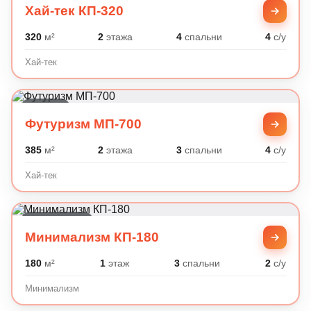
Хай-тек КП-320
320
м²
2
этажа
4
спальни
4
с/у
Хай-тек
Хай-тек
Футуризм МП-700
385
м²
2
этажа
3
спальни
4
с/у
Хай-тек
Минимализм
Минимализм КП-180
180
м²
1
этаж
3
спальни
2
с/у
Минимализм