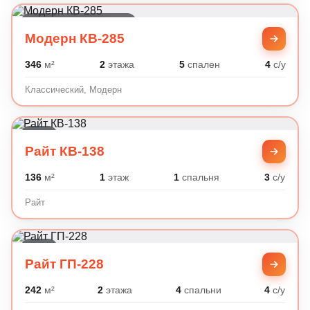
Классический, Модерн
Модерн КВ-285
346
м²
2
этажа
5
спален
4
с/у
Классический, Модерн
Райт
Райт КВ-138
136
м²
1
этаж
1
спальня
3
с/у
Райт
Райт
Райт ГП-228
242
м²
2
этажа
4
спальни
4
с/у