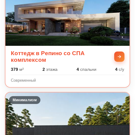
Коттедж в Репино со СПА
комплексом
379
м²
2
этажа
4
спальни
4
с/у
Современный
Минимализм