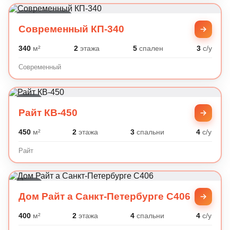
Современный
Современный КП-340
340
м²
2
этажа
5
спален
3
с/у
Современный
Райт
Райт КВ-450
450
м²
2
этажа
3
спальни
4
с/у
Райт
Райт
Дом Райт а Санкт-Петербурге C406
400
м²
2
этажа
4
спальни
4
с/у