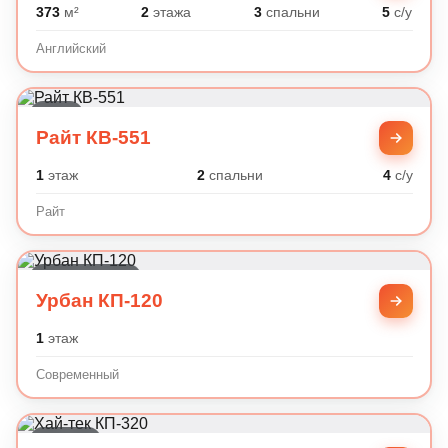
373
м²
2
этажа
3
спальни
5
с/у
Английский
Райт
Райт КВ-551
1
этаж
2
спальни
4
с/у
Райт
Современный
Урбан КП-120
1
этаж
Современный
Хай-тек