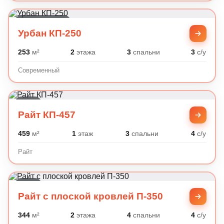
Современный
Урбан КП-250
253
м²
2
этажа
3
спальни
3
с/у
Современный
Райт
Райт КП-457
459
м²
1
этаж
3
спальни
4
с/у
Райт
Райт
Райт с плоской кровлей П-350
344
м²
2
этажа
4
спальни
4
с/у