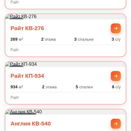
Райт
Райт
Райт КВ-276
269
м²
2
этажа
3
спальни
3
с/у
Райт
Райт
Райт КП-934
934
м²
2
этажа
5
спален
8
с/у
Райт
Английский
Англия КВ-540