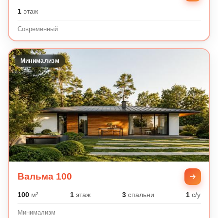
1
этаж
Современный
Минимализм
Вальма 100
100
м²
1
этаж
3
спальни
1
с/у
Минимализм