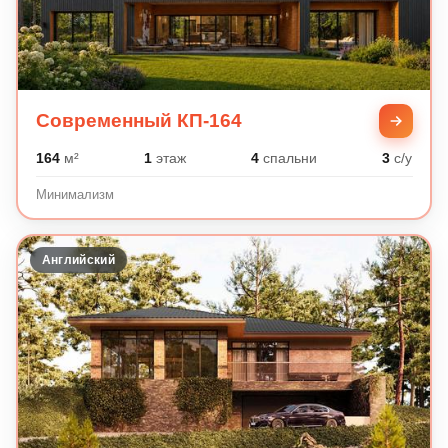
Современный КП-164
164
м²
1
этаж
4
спальни
3
с/у
Минимализм
Английский