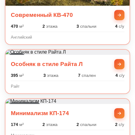
Современный КВ-470
470
м²
2
этажа
3
спальни
4
с/у
Английский
Райт
Особняк в стиле Райта Л
395
м²
3
этажа
7
спален
4
с/у
Райт
Минимализм
Минимализм КП-174
174
м²
2
этажа
2
спальни
2
с/у