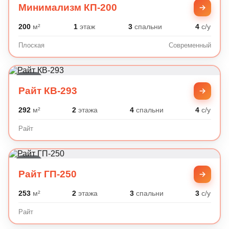
Минимализм КП-200
200
м²
1
этаж
3
спальни
4
с/у
Плоская
Современный
Райт
Райт КВ-293
292
м²
2
этажа
4
спальни
4
с/у
Райт
Райт
Райт ГП-250
253
м²
2
этажа
3
спальни
3
с/у
Райт