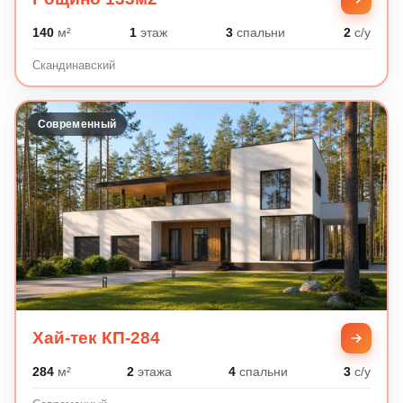
140
м²
1
этаж
3
спальни
2
с/у
Скандинавский
Современный
Хай-тек КП-284
284
м²
2
этажа
4
спальни
3
с/у