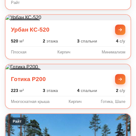
Райт
Минимализм
Урбан КС-520
520
м²
2
этажа
3
спальни
4
с/у
Плоская
Кирпич
Минимализм
Готика, Шале
Готика P200
223
м²
3
этажа
4
спальни
2
с/у
Многоскатная крыша
Кирпич
Готика, Шале
Райт