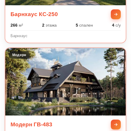
Барнхаус КС-250
266
м²
2
этажа
5
спален
4
с/у
Барнхаус
Модерн
Модерн ГВ-483