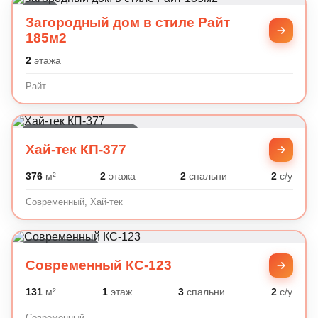
Райт
Загородный дом в стиле Райт
185м2
2
этажа
Райт
Современный, Хай-тек
Хай-тек КП-377
376
м²
2
этажа
2
спальни
2
с/у
Современный, Хай-тек
Современный
Современный КС-123
131
м²
1
этаж
3
спальни
2
с/у
Современный