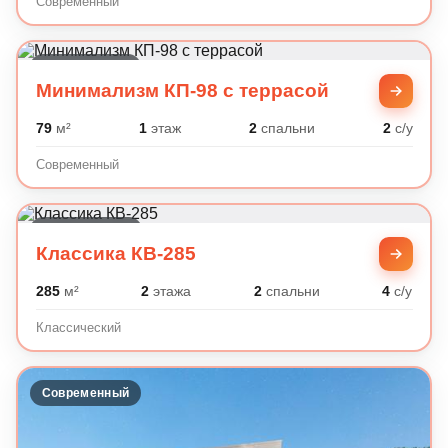
Современный
Современный
Минимализм КП-98 с террасой
79
м²
1
этаж
2
спальни
2
с/у
Современный
Классический
Классика КВ-285
285
м²
2
этажа
2
спальни
4
с/у
Классический
Современный