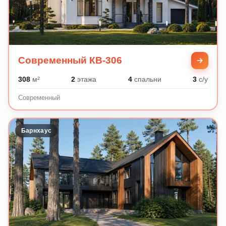
Современный КВ-306
308
м²
2
этажа
4
спальни
3
с/у
Современный
Барнхаус