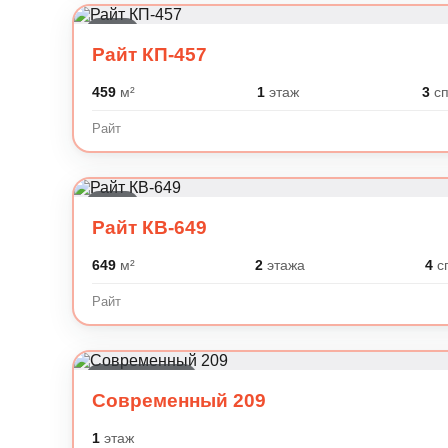
Райт
Райт КП-457
459
м²
1
этаж
3
сп
Райт
Райт
Райт КВ-649
649
м²
2
этажа
4
с
Райт
Современный
Современный 209
1
этаж