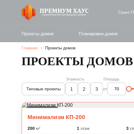
Санкт‑П
Проекты домов
Планировки домов
›
Главная
Проекты домов
ПРОЕКТЫ ДОМОВ 
Этажность
Площадь
1
2
3
Типовые проекты
от
Современный
Минимализм КП-200
200
м²
1
этаж
3
сп