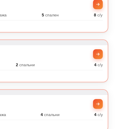
ажа
5
спален
8
с/у
2
спальни
4
с/у
ажа
4
спальни
4
с/у