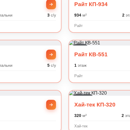
Райт КП-934
пальни
3
с/у
934
м²
2
эт
Райт
Райт
Райт КВ-551
пальни
5
с/у
1
этаж
Райт
Хай-тек
Хай-тек КП-320
320
м²
2
эт
Хай-тек