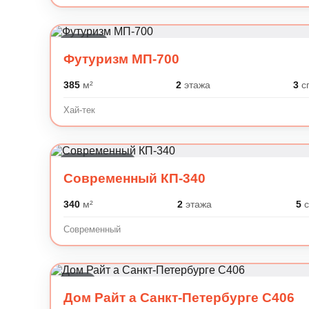
Хай-тек
Футуризм МП-700
385
м²
2
этажа
3
с
Хай-тек
Современный
Современный КП-340
340
м²
2
этажа
5
с
Современный
Райт
Дом Райт а Санкт-Петербурге C406