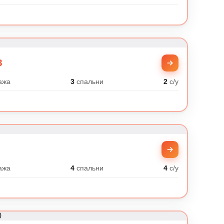
3
ажа
3
спальни
2
с/у
ажа
4
спальни
4
с/у