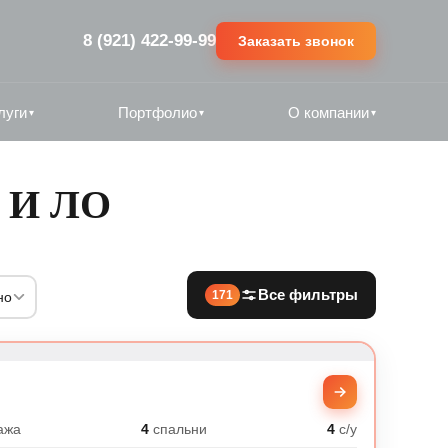
8 (921) 422-99-99
Заказать звонок
луги
Портфолио
О компании
▾
▾
▾
 И ЛО
Все фильтры
171
но
ажа
4
спальни
4
с/у