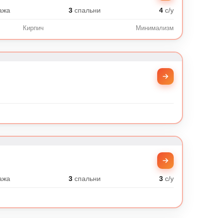
ажа
3
спальни
4
с/у
Кирпич
Минимализм
ажа
3
спальни
3
с/у