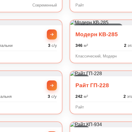
Современный
Райт
Классический, Модерн
Модерн КВ-285
пальни
3
с/у
346
м²
2
эт
Классический, Модерн
Райт
Райт ГП-228
альня
3
с/у
242
м²
2
эт
Райт
Райт