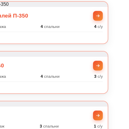
влей П-350
ажа
4
спальни
4
с/у
60
ажа
4
спальни
3
с/у
аж
3
спальни
1
с/у