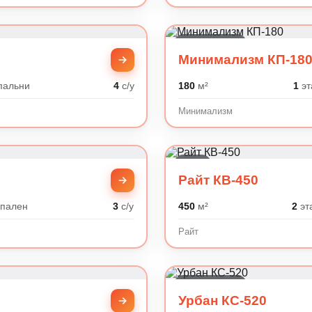
Минимализм
Минимализм КП-18
пальни
4
с/у
180
м²
1
эт
Минимализм
Райт
Райт КВ-450
пален
3
с/у
450
м²
2
эт
Райт
Минимализм
Урбан КС-520