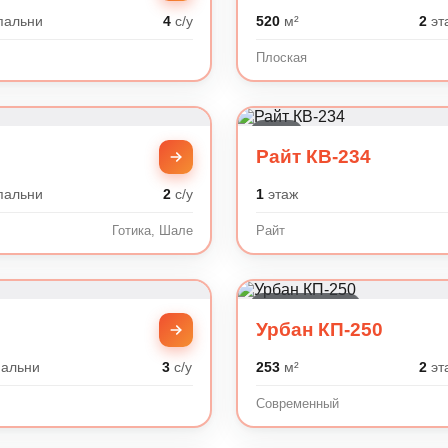
пальни
4
с/у
520
м²
2
эт
Плоская
Райт
Райт КВ-234
пальни
2
с/у
1
этаж
Готика, Шале
Райт
Современный
Урбан КП-250
альни
3
с/у
253
м²
2
эт
Современный