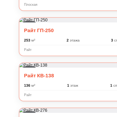
Плоская
Райт
Райт ГП-250
253
м²
2
этажа
3
с
Райт
Райт
Райт КВ-138
136
м²
1
этаж
1
сп
Райт
Райт