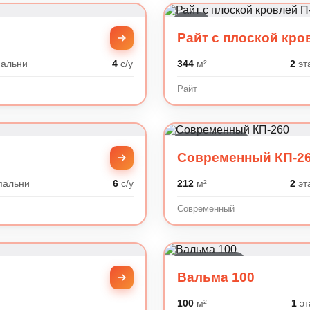
Райт
Райт с плоской кро
альни
4
с/у
344
м²
2
эт
Райт
Современный
Современный КП-2
пальни
6
с/у
212
м²
2
эт
Современный
Минимализм
Вальма 100
100
м²
1
эт