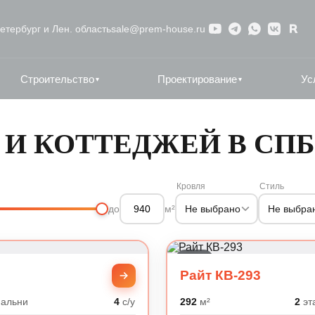
етербург и Лен. область
sale@prem-house.ru
Строительство
Проектирование
Ус
▾
▾
И КОТТЕДЖЕЙ В СПБ
Кровля
Стиль
Не выбрано
Не выбра
до
м²
Райт
Райт КВ-293
альни
4
с/у
292
м²
2
эт