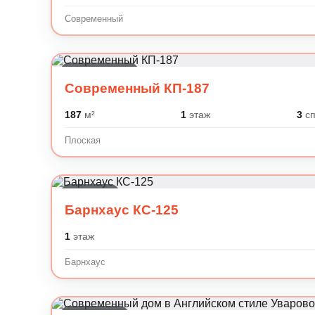
Современный
Современный
Современный КП-187
187
м²
1
этаж
3
сп
Плоская
Барнхаус
Барнхаус КС-125
1
этаж
Барнхаус
Английский