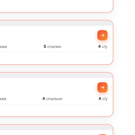
ажа
5
спален
4
с/у
ажа
4
спальни
4
с/у