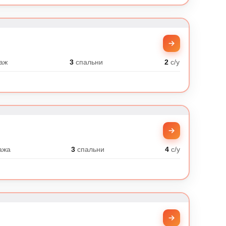
0
аж
3
спальни
2
с/у
ажа
3
спальни
4
с/у