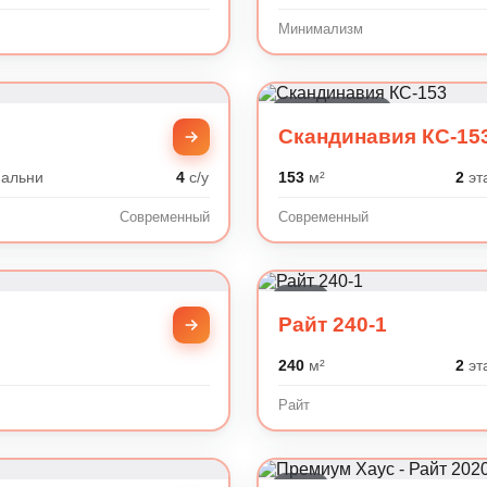
Минимализм
Современный
Скандинавия КС-15
альни
4
с/у
153
м²
2
эт
Современный
Современный
Райт
Райт 240-1
240
м²
2
эт
Райт
Райт