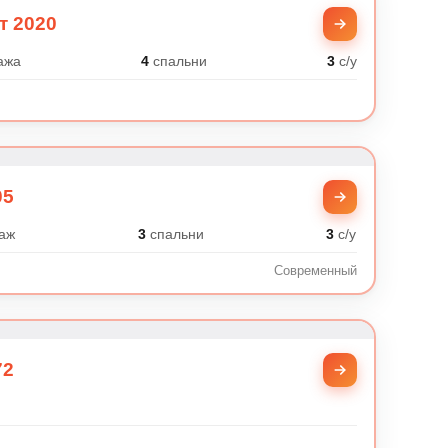
т 2020
ажа
4
спальни
3
с/у
05
аж
3
спальни
3
с/у
Современный
72