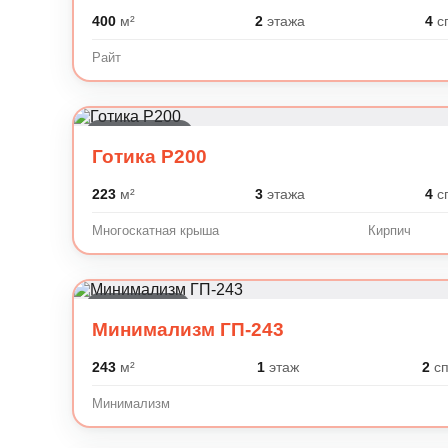
400
м²
2
этажа
4
с
Райт
Готика, Шале
Готика P200
223
м²
3
этажа
4
с
Многоскатная крыша
Кирпич
Минимализм
Минимализм ГП-243
243
м²
1
этаж
2
сп
Минимализм