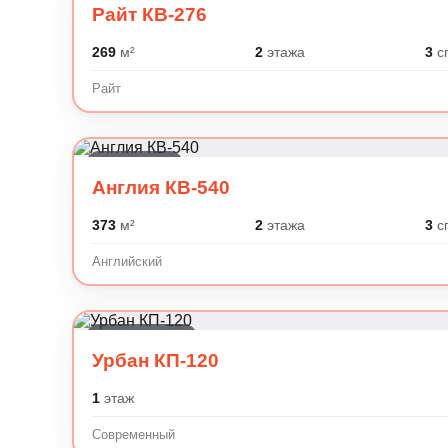
Райт КВ-276
269
м²
2
этажа
3
с
Райт
Английский
Англия КВ-540
373
м²
2
этажа
3
с
Английский
Современный
Урбан КП-120
1
этаж
Современный