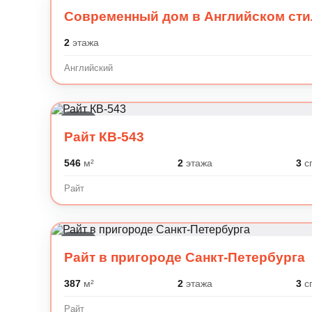
Современный дом в Английском сти
2
этажа
Английский
Райт
Райт КВ-543
546
м²
2
этажа
3
с
Райт
Райт
Райт в пригороде Санкт-Петербурга
387
м²
2
этажа
3
с
Райт