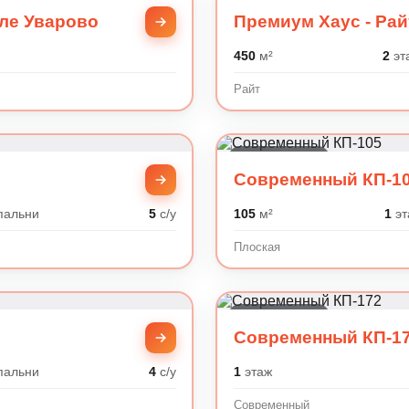
ле Уварово
Премиум Хаус - Рай
450
м²
2
эт
Райт
Современный
Современный КП-1
пальни
5
с/у
105
м²
1
эт
Плоская
Современный
Современный КП-1
пальни
4
с/у
1
этаж
Современный