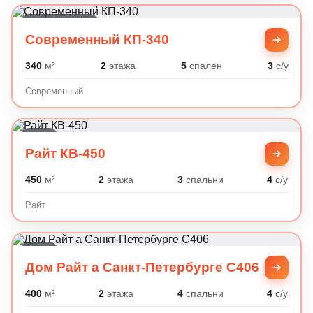
Современный
Современный КП-340
340
м²
2
этажа
5
спален
3
с/у
Современный
Райт
Райт КВ-450
450
м²
2
этажа
3
спальни
4
с/у
Райт
Райт
Дом Райт а Санкт-Петербурге C406
400
м²
2
этажа
4
спальни
4
с/у