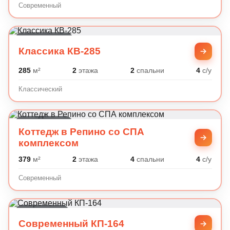
Современный
Классический
Классика КВ-285
285
м²
2
этажа
2
спальни
4
с/у
Классический
Современный
Коттедж в Репино со СПА
комплексом
379
м²
2
этажа
4
спальни
4
с/у
Современный
Минимализм
Современный КП-164