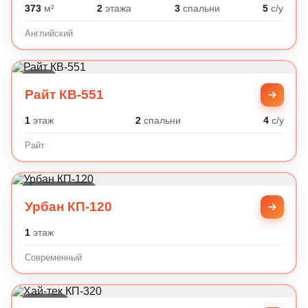
373
м²
2
этажа
3
спальни
5
с/у
Английский
Райт
Райт КВ-551
1
этаж
2
спальни
4
с/у
Райт
Современный
Урбан КП-120
1
этаж
Современный
Хай-тек