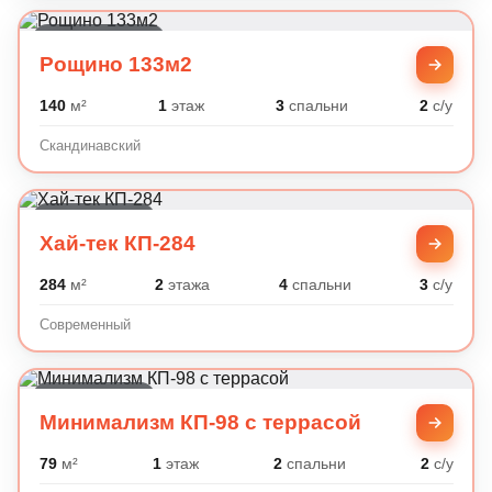
Скандинавский
Рощино 133м2
140
м²
1
этаж
3
спальни
2
с/у
Скандинавский
Современный
Хай-тек КП-284
284
м²
2
этажа
4
спальни
3
с/у
Современный
Современный
Минимализм КП-98 с террасой
79
м²
1
этаж
2
спальни
2
с/у