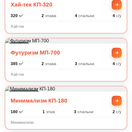
Хай-тек КП-320
320
м²
2
этажа
4
спальни
4
с/у
Хай-тек
Хай-тек
Футуризм МП-700
385
м²
2
этажа
3
спальни
4
с/у
Хай-тек
Минимализм
Минимализм КП-180
180
м²
1
этаж
3
спальни
2
с/у
Минимализм