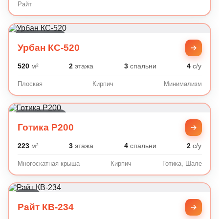
Райт
Минимализм
Урбан КС-520
520
м²
2
этажа
3
спальни
4
с/у
Плоская
Кирпич
Минимализм
Готика, Шале
Готика P200
223
м²
3
этажа
4
спальни
2
с/у
Многоскатная крыша
Кирпич
Готика, Шале
Райт
Райт КВ-234