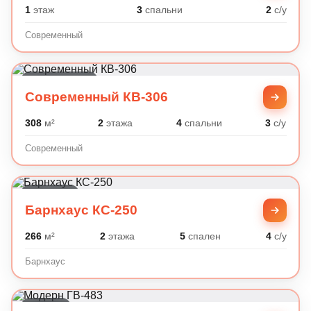
1
этаж
3
спальни
2
с/у
Современный
Современный
Современный КВ-306
308
м²
2
этажа
4
спальни
3
с/у
Современный
Барнхаус
Барнхаус КС-250
266
м²
2
этажа
5
спален
4
с/у
Барнхаус
Модерн