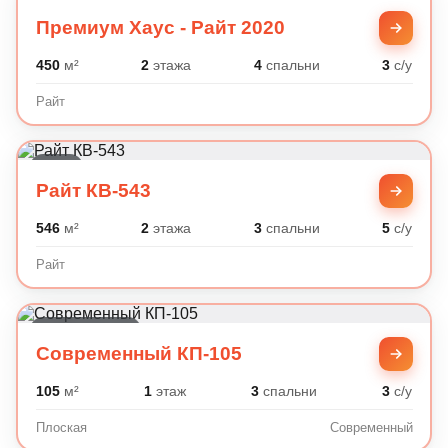
Райт
Премиум Хаус - Райт 2020
450
м²
2
этажа
4
спальни
3
с/у
Райт
Райт
Райт КВ-543
546
м²
2
этажа
3
спальни
5
с/у
Райт
Современный
Современный КП-105
105
м²
1
этаж
3
спальни
3
с/у
Плоская
Современный