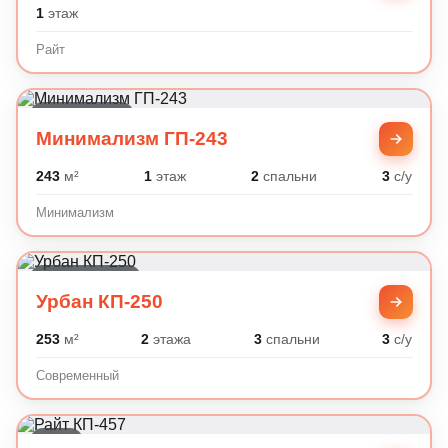
1
этаж
Райт
Минимализм
Минимализм ГП-243
243
м²
1
этаж
2
спальни
3
с/у
Минимализм
Современный
Урбан КП-250
253
м²
2
этажа
3
спальни
3
с/у
Современный
Райт