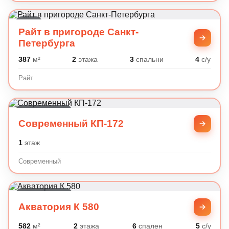
Райт
Райт в пригороде Санкт-
Петербурга
387
м²
2
этажа
3
спальни
4
с/у
Райт
Современный
Современный КП-172
1
этаж
Современный
Классический
Акватория К 580
582
м²
2
этажа
6
спален
5
с/у