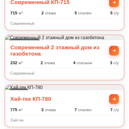
Современный КП-715
715
м²
2
этажа
5
спален
5
с/у
Современный
Современный
Современный 2 этажный дом из
газобетона
232
м²
2
этажа
4
спальни
3
с/у
Современный
Хай-тек
Хай-тек КП-780
775
м²
2
этажа
7
спален
7
с/у
Хай-тек