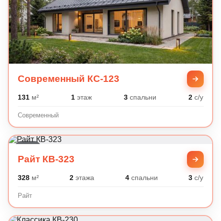
Современный КС-123
131
м²
1
этаж
3
спальни
2
с/у
Современный
Райт
Райт КВ-323
328
м²
2
этажа
4
спальни
3
с/у
Райт