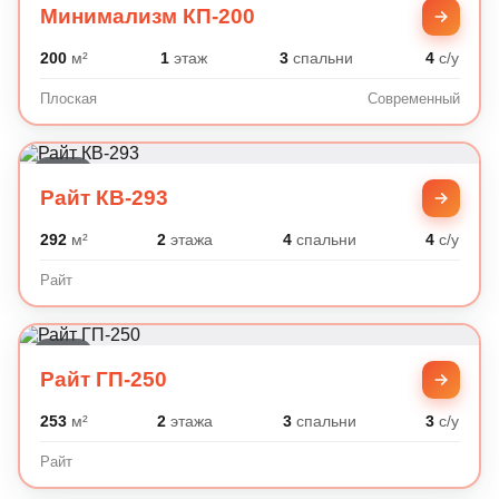
Минимализм КП-200
200
м²
1
этаж
3
спальни
4
с/у
Плоская
Современный
Райт
Райт КВ-293
292
м²
2
этажа
4
спальни
4
с/у
Райт
Райт
Райт ГП-250
253
м²
2
этажа
3
спальни
3
с/у
Райт