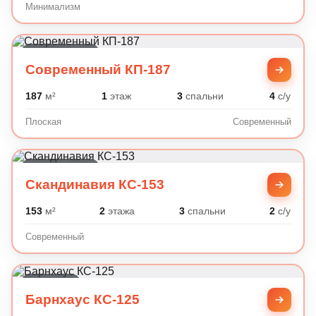
Минимализм
Современный
Современный КП-187
187
м²
1
этаж
3
спальни
4
с/у
Плоская
Современный
Современный
Скандинавия КС-153
153
м²
2
этажа
3
спальни
2
с/у
Современный
Барнхаус
Барнхаус КС-125