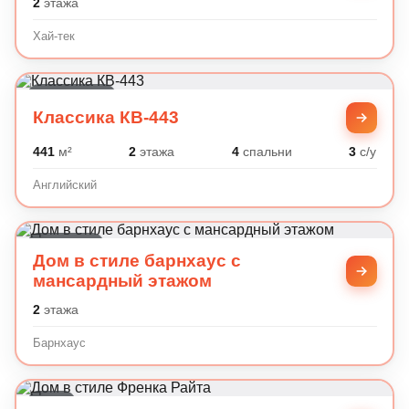
2
этажа
Хай-тек
Английский
Классика КВ-443
441
м²
2
этажа
4
спальни
3
с/у
Английский
Барнхаус
Дом в стиле барнхаус с
мансардный этажом
2
этажа
Барнхаус
Райт