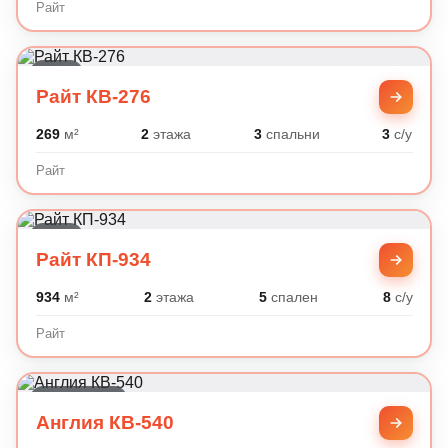
Райт
Райт
Райт КВ-276
269
м²
2
этажа
3
спальни
3
с/у
Райт
Райт
Райт КП-934
934
м²
2
этажа
5
спален
8
с/у
Райт
Английский
Англия КВ-540