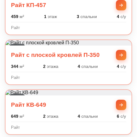
Райт КП-457
459
м²
1
этаж
3
спальни
4
с/у
Райт
Райт
Райт с плоской кровлей П-350
344
м²
2
этажа
4
спальни
4
с/у
Райт
Райт
Райт КВ-649
649
м²
2
этажа
4
спальни
6
с/у
Райт