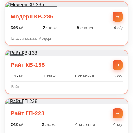
Классический, Модерн
Модерн КВ-285
346
м²
2
этажа
5
спален
4
с/у
Классический, Модерн
Райт
Райт КВ-138
136
м²
1
этаж
1
спальня
3
с/у
Райт
Райт
Райт ГП-228
242
м²
2
этажа
4
спальни
4
с/у