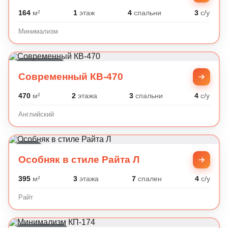
164
м²
1
этаж
4
спальни
3
с/у
Минимализм
Английский
Современный КВ-470
470
м²
2
этажа
3
спальни
4
с/у
Английский
Райт
Особняк в стиле Райта Л
395
м²
3
этажа
7
спален
4
с/у
Райт