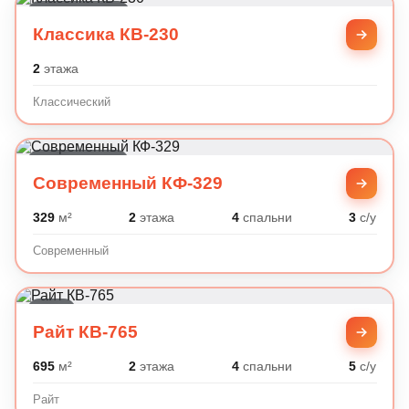
Классический
Классика КВ-230
2
этажа
Классический
Современный
Современный КФ-329
329
м²
2
этажа
4
спальни
3
с/у
Современный
Райт
Райт КВ-765
695
м²
2
этажа
4
спальни
5
с/у
Райт