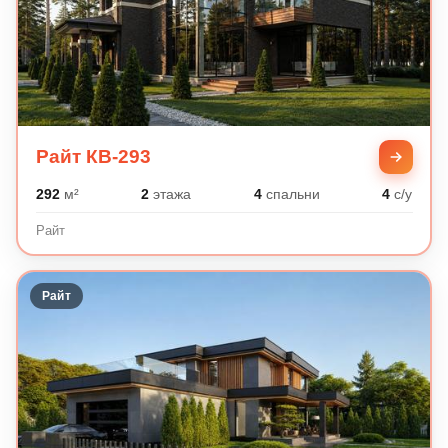
Райт КВ-293
292
м²
2
этажа
4
спальни
4
с/у
Райт
Райт