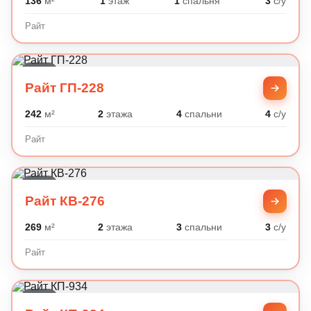
136
м²
1
этаж
1
спальня
3
с/у
Райт
Райт
Райт ГП-228
242
м²
2
этажа
4
спальни
4
с/у
Райт
Райт
Райт КВ-276
269
м²
2
этажа
3
спальни
3
с/у
Райт
Райт