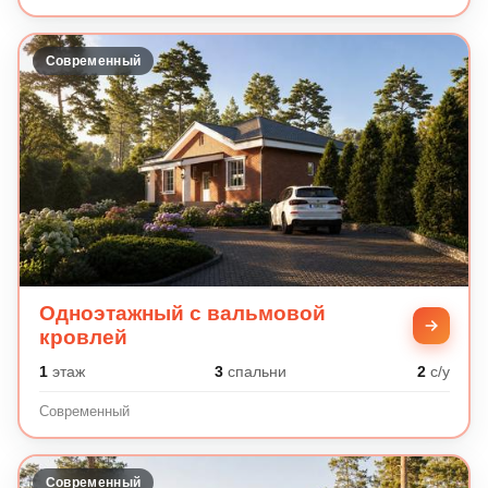
Современный
Одноэтажный с вальмовой
кровлей
1
этаж
3
спальни
2
с/у
Современный
Современный