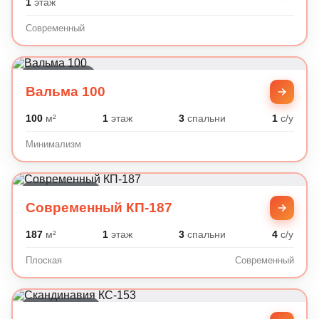
1
этаж
Современный
Минимализм
Вальма 100
100
м²
1
этаж
3
спальни
1
с/у
Минимализм
Современный
Современный КП-187
187
м²
1
этаж
3
спальни
4
с/у
Плоская
Современный
Современный