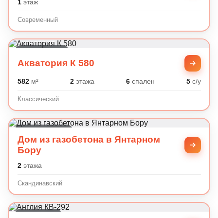
1
этаж
Современный
Классический
Акватория К 580
582
м²
2
этажа
6
спален
5
с/у
Классический
Скандинавский
Дом из газобетона в Янтарном
Бору
2
этажа
Скандинавский
Английский