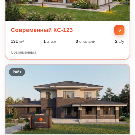
Современный КС-123
131
м²
1
этаж
3
спальни
2
с/у
Современный
Райт