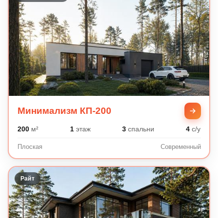
Минимализм КП-200
200
м²
1
этаж
3
спальни
4
с/у
Плоская
Современный
Райт