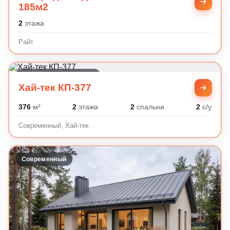
185м2
2
этажа
Райт
Современный, Хай-тек
Хай-тек КП-377
376
м²
2
этажа
2
спальни
2
с/у
Современный, Хай-тек
Современный