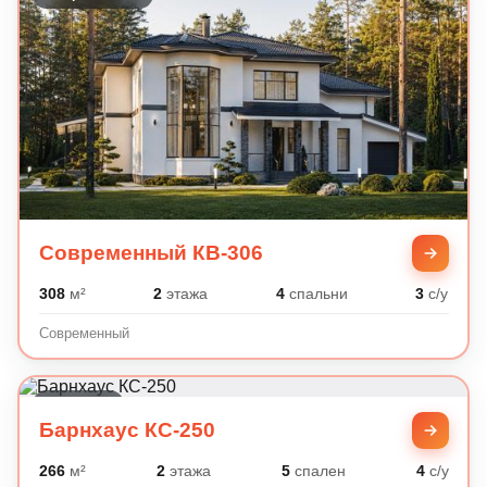
Современный КВ-306
308
м²
2
этажа
4
спальни
3
с/у
Современный
Барнхаус
Барнхаус КС-250
266
м²
2
этажа
5
спален
4
с/у