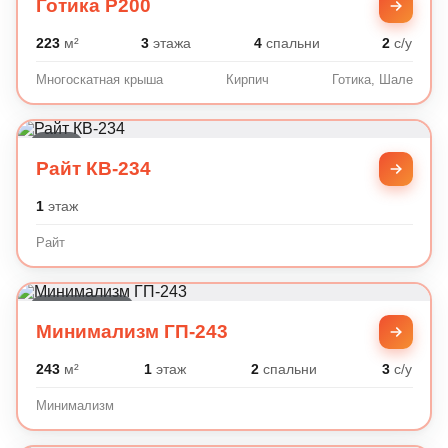
Готика P200
223
м²
3
этажа
4
спальни
2
с/у
Многоскатная крыша
Кирпич
Готика, Шале
Райт
Райт КВ-234
1
этаж
Райт
Минимализм
Минимализм ГП-243
243
м²
1
этаж
2
спальни
3
с/у
Минимализм