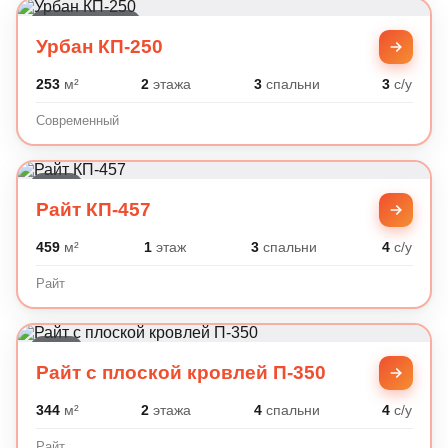
Современный
Урбан КП-250
253
м²
2
этажа
3
спальни
3
с/у
Современный
Райт
Райт КП-457
459
м²
1
этаж
3
спальни
4
с/у
Райт
Райт
Райт с плоской кровлей П-350
344
м²
2
этажа
4
спальни
4
с/у
Райт