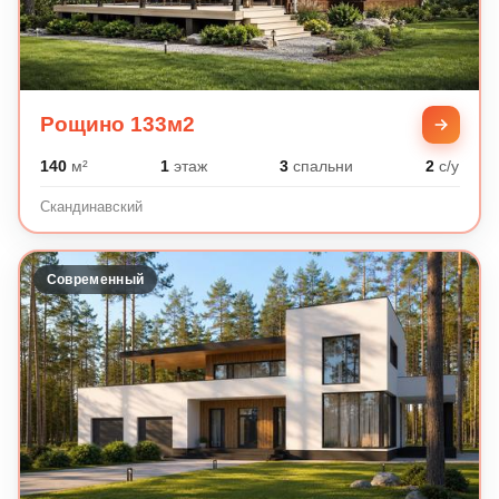
Рощино 133м2
140
м²
1
этаж
3
спальни
2
с/у
Скандинавский
Современный