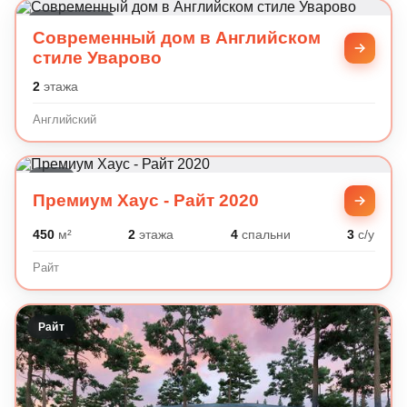
Английский
Современный дом в Английском
стиле Уварово
2
этажа
Английский
Райт
Премиум Хаус - Райт 2020
450
м²
2
этажа
4
спальни
3
с/у
Райт
Райт