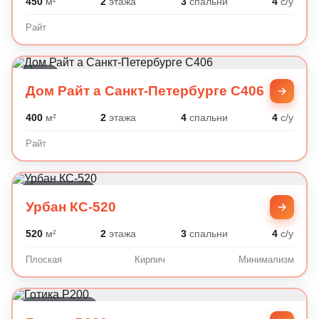
450
м²
2
этажа
3
спальни
4
с/у
Райт
Райт
Дом Райт а Санкт-Петербурге C406
400
м²
2
этажа
4
спальни
4
с/у
Райт
Минимализм
Урбан КС-520
520
м²
2
этажа
3
спальни
4
с/у
Плоская
Кирпич
Минимализм
Готика, Шале