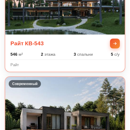
Райт КВ-543
546
м²
2
этажа
3
спальни
5
с/у
Райт
Современный