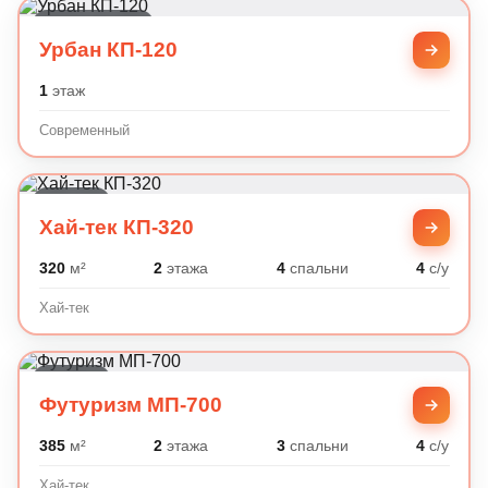
Современный
Урбан КП-120
1
этаж
Современный
Хай-тек
Хай-тек КП-320
320
м²
2
этажа
4
спальни
4
с/у
Хай-тек
Хай-тек
Футуризм МП-700
385
м²
2
этажа
3
спальни
4
с/у
Хай-тек