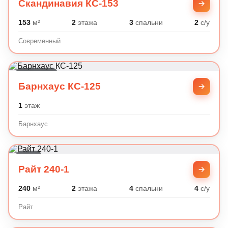
Скандинавия КС-153
153
м²
2
этажа
3
спальни
2
с/у
Современный
Барнхаус
Барнхаус КС-125
1
этаж
Барнхаус
Райт
Райт 240-1
240
м²
2
этажа
4
спальни
4
с/у
Райт