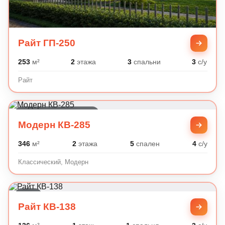
Райт ГП-250
253
м²
2
этажа
3
спальни
3
с/у
Райт
Классический, Модерн
Модерн КВ-285
346
м²
2
этажа
5
спален
4
с/у
Классический, Модерн
Райт
Райт КВ-138