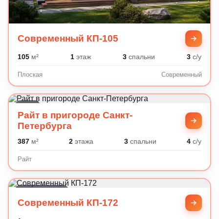
Современный КП-105
105
м²
1
этаж
3
спальни
3
с/у
Плоская
Современный
Райт
Райт в пригороде Санкт-
Петербурга
387
м²
2
этажа
3
спальни
4
с/у
Райт
Современный
Современный КП-172