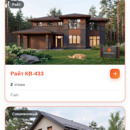
Райт
Райт КВ-433
2
этажа
Райт
Современный