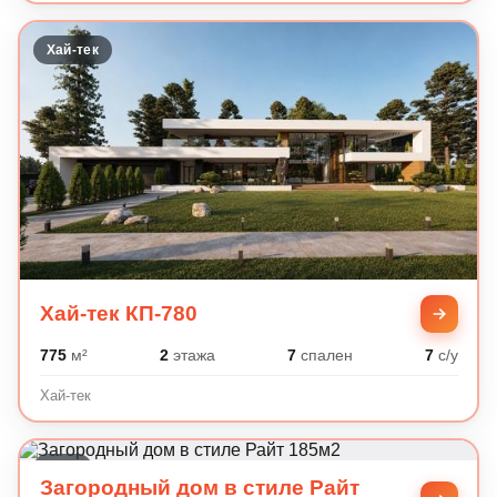
Хай-тек
Хай-тек КП-780
775
м²
2
этажа
7
спален
7
с/у
Хай-тек
Райт
Загородный дом в стиле Райт