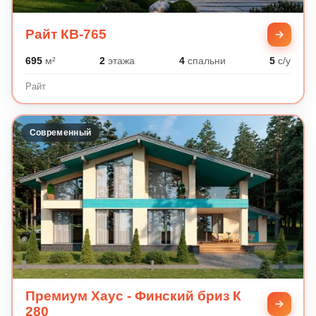
Райт КВ-765
695
м²
2
этажа
4
спальни
5
с/у
Райт
Современный
Премиум Хаус - Финский бриз К
280