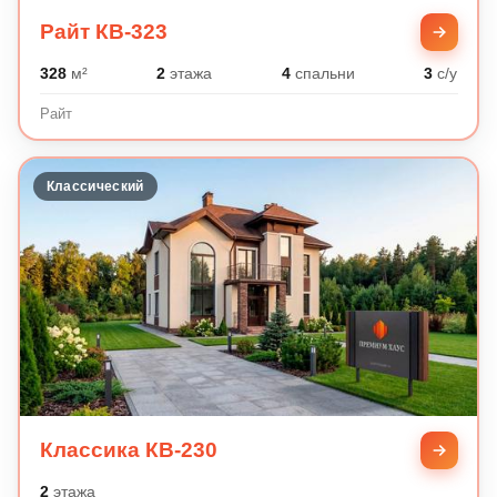
Райт КВ-323
328
м²
2
этажа
4
спальни
3
с/у
Райт
Классический
Классика КВ-230
2
этажа