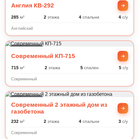
Англия КВ-292
285
м²
2
этажа
4
спальни
4
с/у
Английский
Современный
Современный КП-715
715
м²
2
этажа
5
спален
5
с/у
Современный
Современный
Современный 2 этажный дом из
газобетона
232
м²
2
этажа
4
спальни
3
с/у
Современный