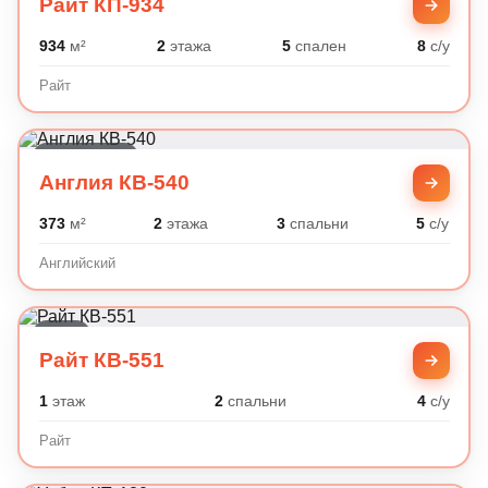
Райт КП-934
934
м²
2
этажа
5
спален
8
с/у
Райт
Английский
Англия КВ-540
373
м²
2
этажа
3
спальни
5
с/у
Английский
Райт
Райт КВ-551
1
этаж
2
спальни
4
с/у
Райт