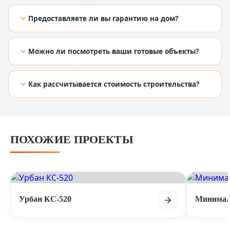
[TODO: добавить ответ из Figma]
Предоставляете ли вы гарантию на дом?
[TODO: добавить ответ из Figma]
Можно ли посмотреть ваши готовые объекты?
[TODO: добавить ответ из Figma]
Как рассчитывается стоимость строительства?
[TODO: добавить ответ из Figma]
ПОХОЖИЕ ПРОЕКТЫ
Урбан КС-520
Минимал