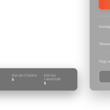
Холод
Тёплы
Под ч
КОЛ-ВО СПАЛЕН
КОЛ-ВО
5
САНУЗЛОВ
5