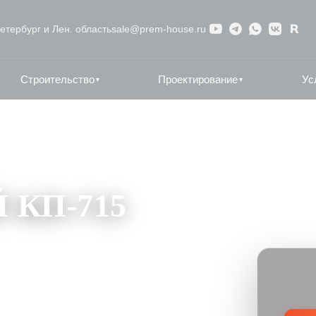
етербург и Лен. область
sale@prem-house.ru
Строительство
Проектирование
Ус
▾
▾
КП-715