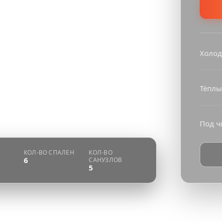
Холод
Тёплы
Под ч
КОЛ-ВО СПАЛЕН
КОЛ-ВО
6
САНУЗЛОВ
5