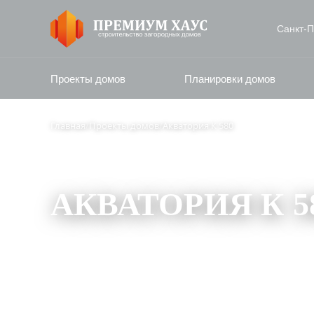
Санкт‑П
Проекты домов
Планировки домов
Главная
/
Проекты домов
/
Акватория К 580
АКВАТОРИЯ К 5