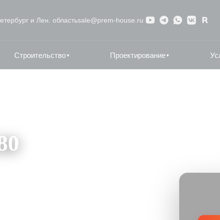
етербург и Лен. область
sale@prem-house.ru
Строительство
Проектирование
Ус
▾
▾
80