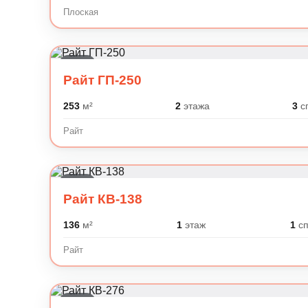
Плоская
Райт
Райт ГП-250
253
м²
2
этажа
3
с
Райт
Райт
Райт КВ-138
136
м²
1
этаж
1
сп
Райт
Райт