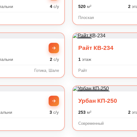
пальни
4
с/у
520
м²
2
эт
Плоская
Райт
Райт КВ-234
пальни
2
с/у
1
этаж
Готика, Шале
Райт
Современный
Урбан КП-250
альни
3
с/у
253
м²
2
эт
Современный