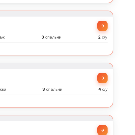
0
аж
3
спальни
2
с/у
ажа
3
спальни
4
с/у