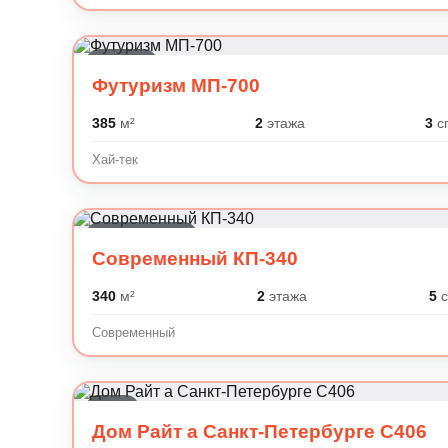
Хай-тек
Футуризм МП-700
385
м²
2
этажа
3
с
Хай-тек
Современный
Современный КП-340
340
м²
2
этажа
5
с
Современный
Райт
Дом Райт а Санкт-Петербурге C406