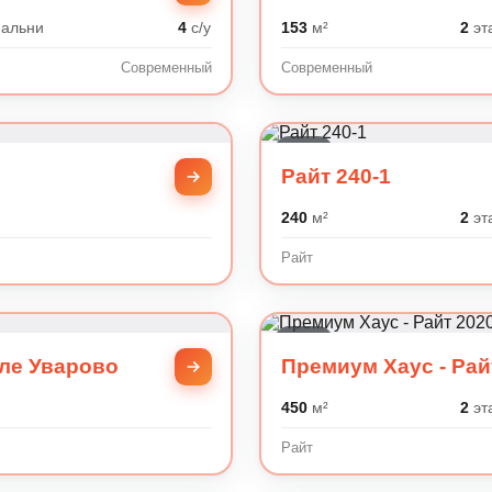
альни
4
с/у
153
м²
2
эт
Современный
Современный
Райт
Райт 240-1
240
м²
2
эт
Райт
Райт
ле Уварово
Премиум Хаус - Рай
450
м²
2
эт
Райт