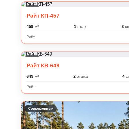
Райт
Райт КП-457
459
м²
1
этаж
3
сп
Райт
Райт
Райт КВ-649
649
м²
2
этажа
4
с
Райт
Современный