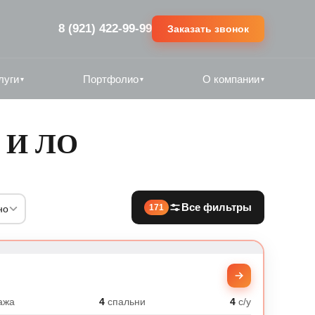
8 (921) 422-99-99
Заказать звонок
луги
Портфолио
О компании
▾
▾
▾
 И ЛО
Все фильтры
171
но
ажа
4
спальни
4
с/у