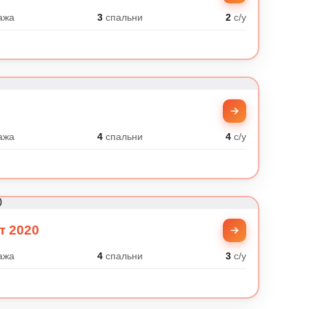
ажа
3
спальни
2
с/у
ажа
4
спальни
4
с/у
т 2020
ажа
4
спальни
3
с/у