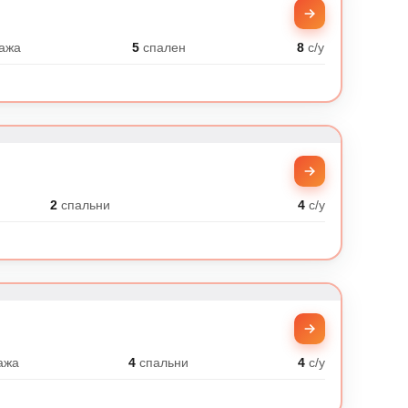
ажа
5
спален
8
с/у
2
спальни
4
с/у
ажа
4
спальни
4
с/у