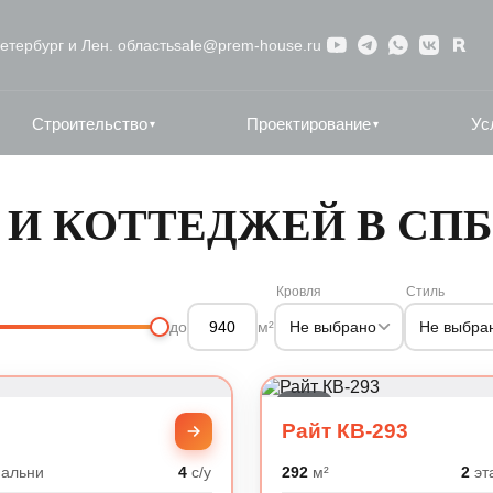
етербург и Лен. область
sale@prem-house.ru
Строительство
Проектирование
Ус
▾
▾
И КОТТЕДЖЕЙ В СПБ
Кровля
Стиль
Не выбрано
Не выбра
до
м²
Райт
Райт КВ-293
альни
4
с/у
292
м²
2
эт