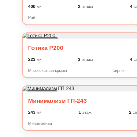
400
м²
2
этажа
4
с
Райт
Готика, Шале
Готика P200
223
м²
3
этажа
4
с
Многоскатная крыша
Кирпич
Минимализм
Минимализм ГП-243
243
м²
1
этаж
2
сп
Минимализм