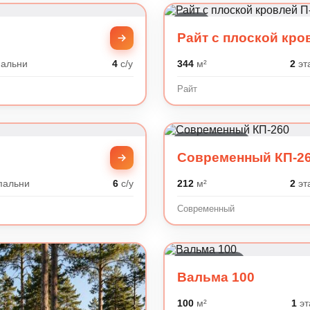
Райт
Райт с плоской кро
альни
4
с/у
344
м²
2
эт
Райт
Современный
Современный КП-2
пальни
6
с/у
212
м²
2
эт
Современный
Минимализм
Вальма 100
100
м²
1
эт