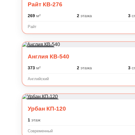
Райт КВ-276
269
м²
2
этажа
3
с
Райт
Английский
Англия КВ-540
373
м²
2
этажа
3
с
Английский
Современный
Урбан КП-120
1
этаж
Современный