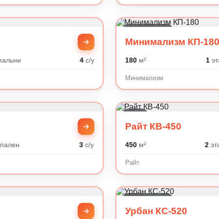
Минимализм
Минимализм КП-18
пальни
4
с/у
180
м²
1
эт
Минимализм
Райт
Райт КВ-450
пален
3
с/у
450
м²
2
эт
Райт
Минимализм
Урбан КС-520