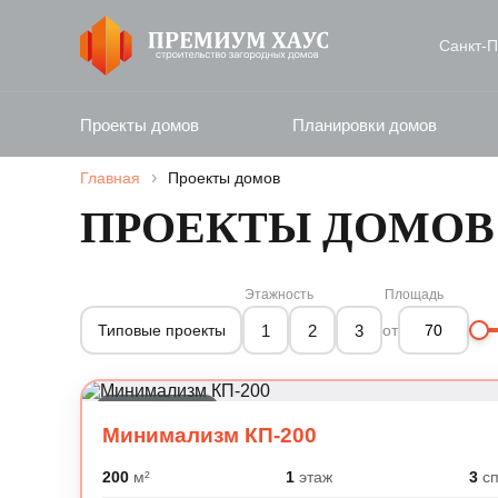
Санкт‑П
Проекты домов
Планировки домов
›
Главная
Проекты домов
ПРОЕКТЫ ДОМОВ 
Этажность
Площадь
1
2
3
Типовые проекты
от
Современный
Минимализм КП-200
200
м²
1
этаж
3
сп