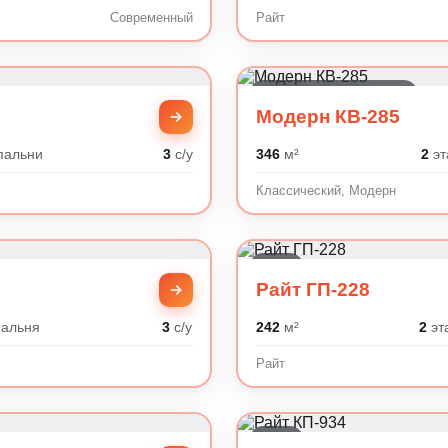
Современный
Райт
Классический, Модерн
Модерн КВ-285
пальни
3
с/у
346
м²
2
эт
Классический, Модерн
Райт
Райт ГП-228
альня
3
с/у
242
м²
2
эт
Райт
Райт