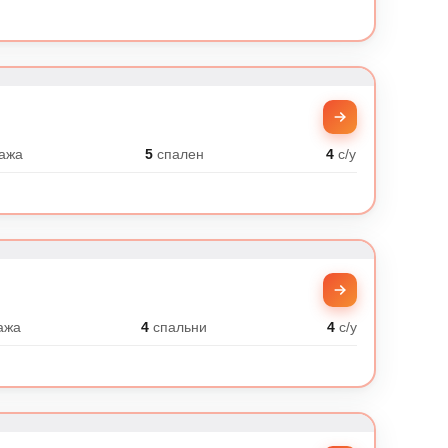
ажа
5
спален
4
с/у
ажа
4
спальни
4
с/у