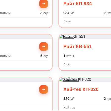
Райт КП-934
пальни
3
с/у
934
м²
2
эт
Райт
Райт
Райт КВ-551
пальни
5
с/у
1
этаж
Райт
Хай-тек
Хай-тек КП-320
320
м²
2
эт
Хай-тек