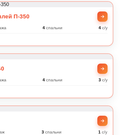
влей П-350
ажа
4
спальни
4
с/у
60
ажа
4
спальни
3
с/у
аж
3
спальни
1
с/у