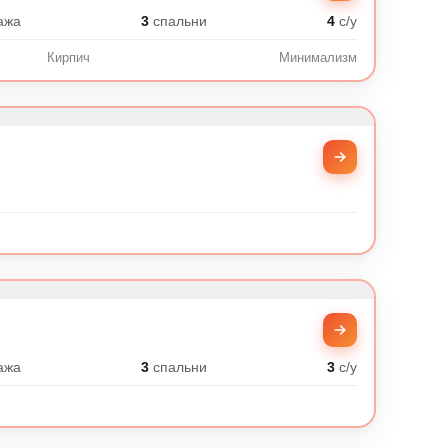
ажа
3
спальни
4
с/у
Кирпич
Минимализм
ажа
3
спальни
3
с/у