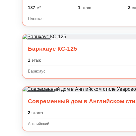
187
м²
1
этаж
3
сп
Плоская
Барнхаус
Барнхаус КС-125
1
этаж
Барнхаус
Английский
Современный дом в Английском сти
2
этажа
Английский