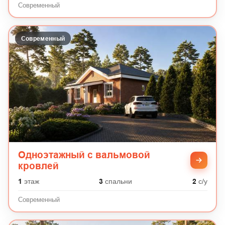
Современный
Современный
Одноэтажный с вальмовой
кровлей
1
этаж
3
спальни
2
с/у
Современный