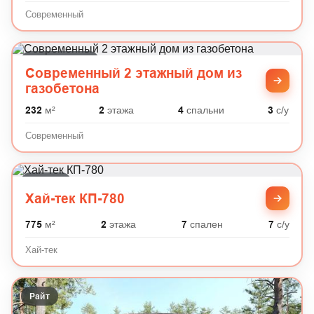
Современный
Современный
Современный 2 этажный дом из
газобетона
232
м²
2
этажа
4
спальни
3
с/у
Современный
Хай-тек
Хай-тек КП-780
775
м²
2
этажа
7
спален
7
с/у
Хай-тек
Райт