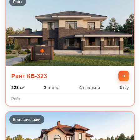
Райт
Райт КВ-323
328
м²
2
этажа
4
спальни
3
с/у
Райт
Классический