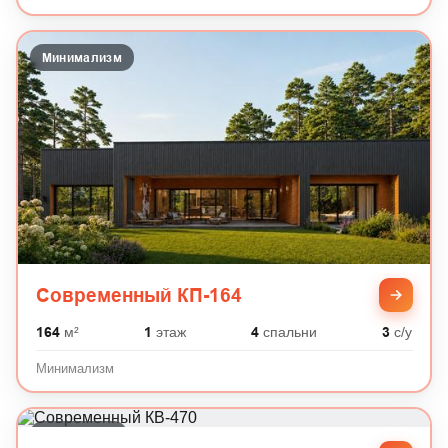
Минимализм
Современный КП-164
164
м²
1
этаж
4
спальни
3
с/у
Минимализм
Английский