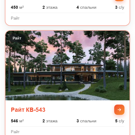
450
м²
2
этажа
4
спальни
3
с/у
Райт
Райт
Райт КВ-543
546
м²
2
этажа
3
спальни
5
с/у
Райт