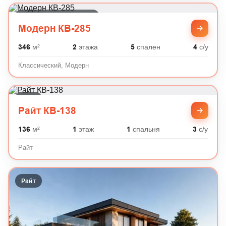
Классический, Модерн
Модерн КВ-285
346
м²
2
этажа
5
спален
4
с/у
Классический, Модерн
Райт
Райт КВ-138
136
м²
1
этаж
1
спальня
3
с/у
Райт
Райт