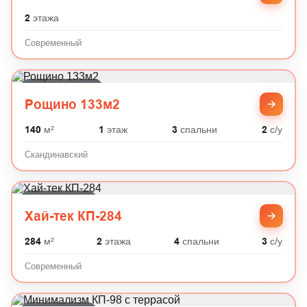
2
этажа
Современный
Скандинавский
Рощино 133м2
140
м²
1
этаж
3
спальни
2
с/у
Скандинавский
Современный
Хай-тек КП-284
284
м²
2
этажа
4
спальни
3
с/у
Современный