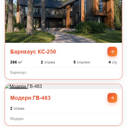
Барнхаус КС-250
266
м²
2
этажа
5
спален
4
с/у
Барнхаус
Модерн
Модерн ГВ-483
2
этажа
Модерн