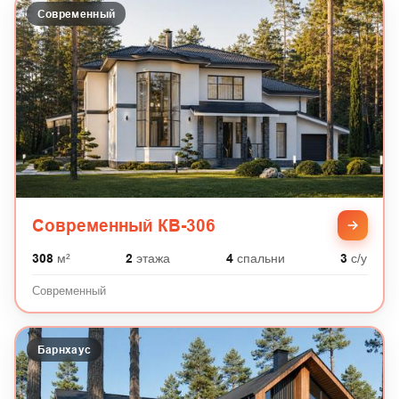
Современный
Современный КВ-306
308
м²
2
этажа
4
спальни
3
с/у
Современный
Барнхаус