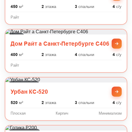
450
м²
2
этажа
3
спальни
4
с/у
Райт
Райт
Дом Райт а Санкт-Петербурге C406
400
м²
2
этажа
4
спальни
4
с/у
Райт
Минимализм
Урбан КС-520
520
м²
2
этажа
3
спальни
4
с/у
Плоская
Кирпич
Минимализм