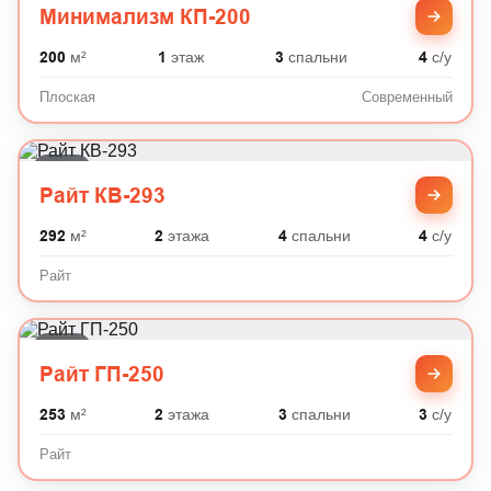
Минимализм КП-200
200
м²
1
этаж
3
спальни
4
с/у
Плоская
Современный
Райт
Райт КВ-293
292
м²
2
этажа
4
спальни
4
с/у
Райт
Райт
Райт ГП-250
253
м²
2
этажа
3
спальни
3
с/у
Райт