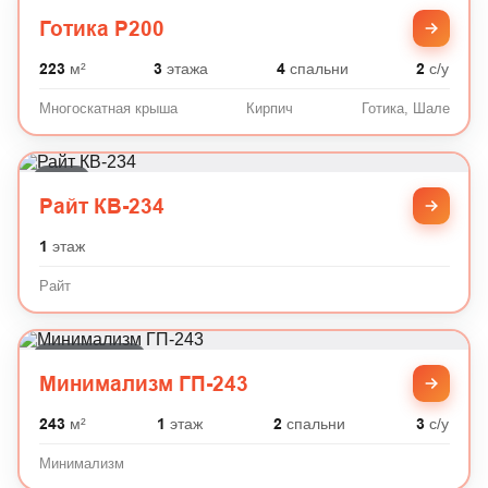
Готика, Шале
Готика P200
223
м²
3
этажа
4
спальни
2
с/у
Многоскатная крыша
Кирпич
Готика, Шале
Райт
Райт КВ-234
1
этаж
Райт
Минимализм
Минимализм ГП-243
243
м²
1
этаж
2
спальни
3
с/у
Минимализм