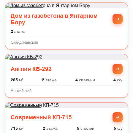
Скандинавский
Дом из газобетона в Янтарном
Бору
2
этажа
Скандинавский
Английский
Англия КВ-292
285
м²
2
этажа
4
спальни
4
с/у
Английский
Современный
Современный КП-715
715
м²
2
этажа
5
спален
5
с/у