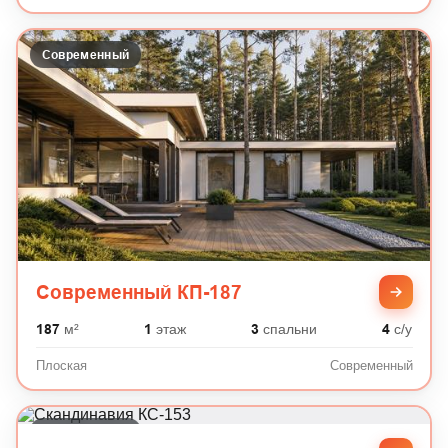
Современный
Современный КП-187
187
м²
1
этаж
3
спальни
4
с/у
Плоская
Современный
Современный