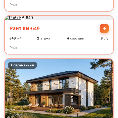
Райт
Райт
Райт КВ-649
649
м²
2
этажа
4
спальни
6
с/у
Райт
Современный