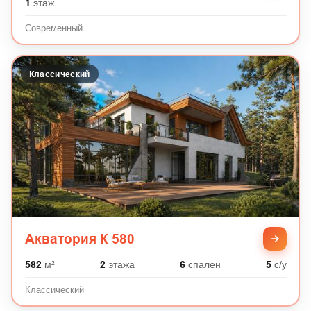
1
этаж
Современный
Классический
Акватория К 580
582
м²
2
этажа
6
спален
5
с/у
Классический