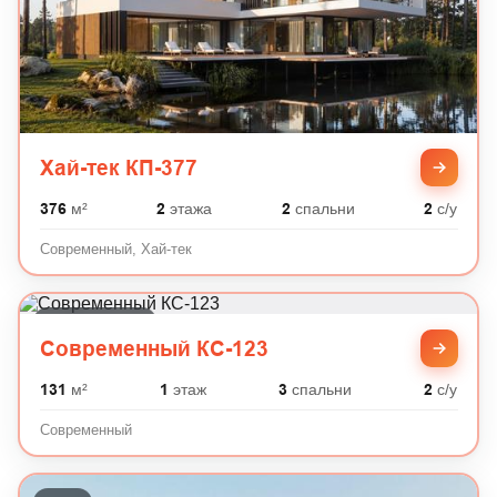
Хай-тек КП-377
376
м²
2
этажа
2
спальни
2
с/у
Современный, Хай-тек
Современный
Современный КС-123
131
м²
1
этаж
3
спальни
2
с/у
Современный