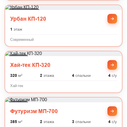
Современный
Урбан КП-120
1
этаж
Современный
Хай-тек
Хай-тек КП-320
320
м²
2
этажа
4
спальни
4
с/у
Хай-тек
Хай-тек
Футуризм МП-700
385
м²
2
этажа
3
спальни
4
с/у