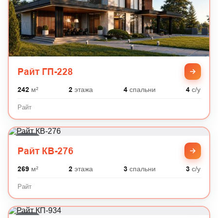
Райт ГП-228
242
м²
2
этажа
4
спальни
4
с/у
Райт
Райт
Райт КВ-276
269
м²
2
этажа
3
спальни
3
с/у
Райт