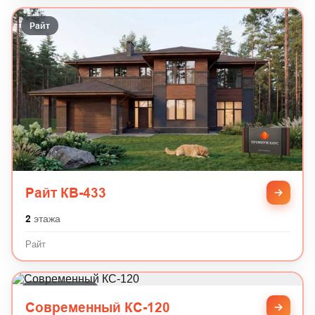
Райт
Райт КВ-433
2
этажа
Райт
Современный
Современный КС-120