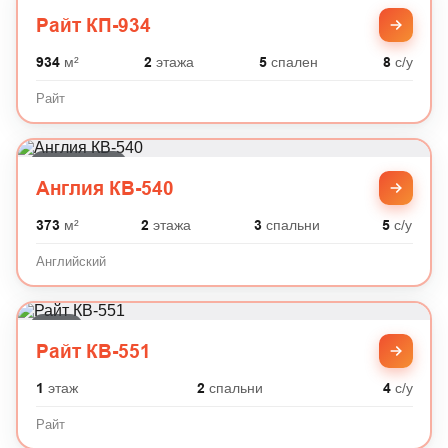
Райт
Райт КП-934
934
м²
2
этажа
5
спален
8
с/у
Райт
Английский
Англия КВ-540
373
м²
2
этажа
3
спальни
5
с/у
Английский
Райт
Райт КВ-551
1
этаж
2
спальни
4
с/у
Райт