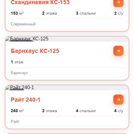
Скандинавия КС-153
153
м²
2
этажа
3
спальни
2
с/у
Современный
Барнхаус
Барнхаус КС-125
1
этаж
Барнхаус
Райт
Райт 240-1
240
м²
2
этажа
4
спальни
4
с/у
Райт