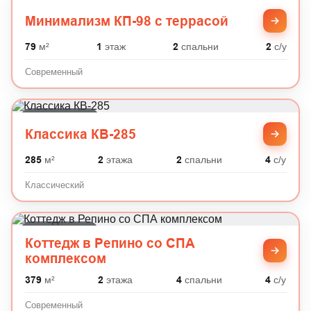
Современный
Минимализм КП-98 с террасой
79
м²
1
этаж
2
спальни
2
с/у
Современный
Классический
Классика КВ-285
285
м²
2
этажа
2
спальни
4
с/у
Классический
Современный
Коттедж в Репино со СПА
комплексом
379
м²
2
этажа
4
спальни
4
с/у
Современный