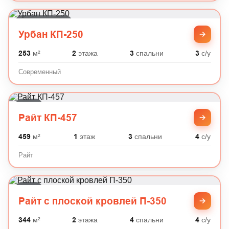
Современный
Урбан КП-250
253
м²
2
этажа
3
спальни
3
с/у
Современный
Райт
Райт КП-457
459
м²
1
этаж
3
спальни
4
с/у
Райт
Райт
Райт с плоской кровлей П-350
344
м²
2
этажа
4
спальни
4
с/у