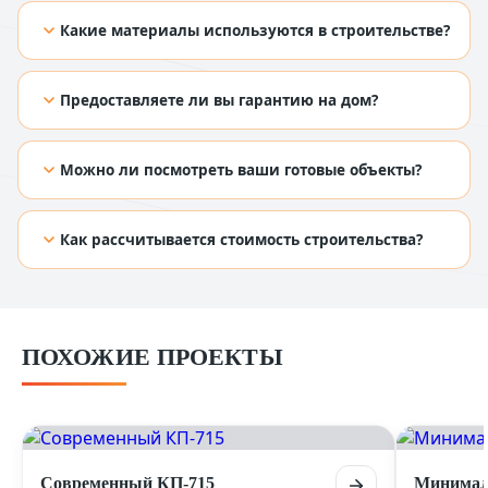
[TODO: добавить ответ из Figma]
Какие материалы используются в строительстве?
[TODO: добавить ответ из Figma]
Предоставляете ли вы гарантию на дом?
[TODO: добавить ответ из Figma]
Можно ли посмотреть ваши готовые объекты?
[TODO: добавить ответ из Figma]
Как рассчитывается стоимость строительства?
[TODO: добавить ответ из Figma]
ПОХОЖИЕ ПРОЕКТЫ
Современный КП-715
Минимал