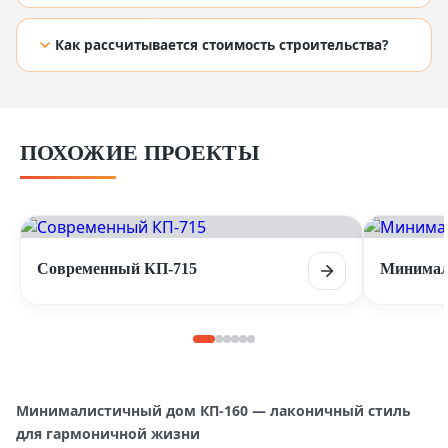
[TODO: добавить ответ из Figma]
Как рассчитывается стоимость строительства?
[TODO: добавить ответ из Figma]
ПОХОЖИЕ ПРОЕКТЫ
Современный КП-715
Минимал
Минималистичный дом КП-160 — лаконичный стиль
для гармоничной жизни